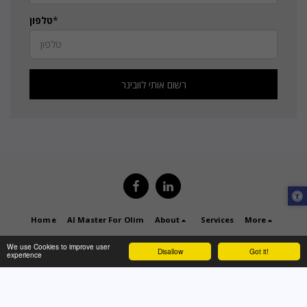
*
טלפון
רשום אותי לוובינר
Home
AI Master For Olim
About
Services
More
Copyright © 2026 All rights reserved -
WWM Ventures
We use Cookies to improve user
Disallow
Got it!
experience