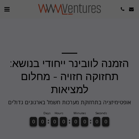
הזמנה לוובינר ייחודי בנושא:
תחזוקה חזויה - מחלום
למציאות
אופטימיזציה בתחזוקת מערכות חשמל בארגונים גדולים
Days
Hours
Minutes
Seconds
9
9
0
0
9
9
0
0
9
9
0
0
9
9
0
0
9
9
0
0
9
9
0
0
9
9
0
0
9
9
0
0