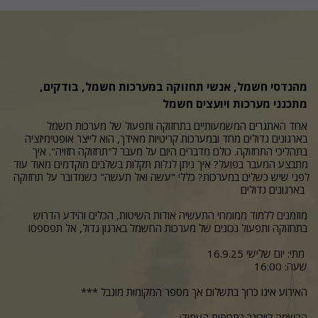
מהנדסי חשמל, אנשי תחזוקה במערכות חשמל, בודקים, 
מתכנני מערכות ויועצים חשמל
אחד האתגרים המשמעותיים בתחזוקה ותפעול של מערכות חשמל 
בארגונים גדולים מחד ובמערכות קריטיות מאידך, הוא לייצר אופטימיזציה 
בתהליכי התחזוקה. כולם מדברים היום על מעבר ל"תחזוקה חזויה". איך 
מתבצע המעבר בפועל? איך ניתן לגלות תקלות בשלבים מוקדמים מאוד עוד 
לפני שיש כשלים במערכות? כללי "עשה ואל תעשה" כשמדובר על תחזוקה 
בארגונים גדולים 

מוזמנים ללמוד ממומחי התעשיה אודות השיטות, הכלים והידע הדרוש  
בתחזוקה ותפעול נכונים של מערכות החשמל בארגון גדול, אל תפספסו

מתי: יום שלישי 16.9.25 

שעה: 16:00

*** האירוע אינו כרוך בתשלום אך מספר המקומות מוגבל

:הרשמה לוובינר בתחתית העמוד